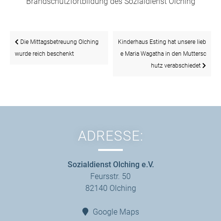
Brandschutzfortbildung des Sozialdienst Olching
Beitragsnavigation
Die Mittagsbetreuung Olching
Kinderhaus Esting hat unsere lieb
wurde reich beschenkt
e Maria Wagatha in den Muttersc
hutz verabschiedet
ADRESSE:
Sozialdienst Olching e.V.
Feursstr. 50
82140 Olching
Google Maps