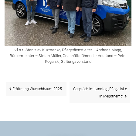
v.l.n.r.: Stanislav Kuzmenko, Pflegedienstleiter – Andreas Magg,
Bürgermeister – Stefan Müller, Geschäftsführender Vorstand – Peter
Rogalski, Stiftungsvorstand
Beitragsnavigation
Eröffnung Wunschbaum 2025
Gespräch im Landtag „Pflege ist e
in Megathema“