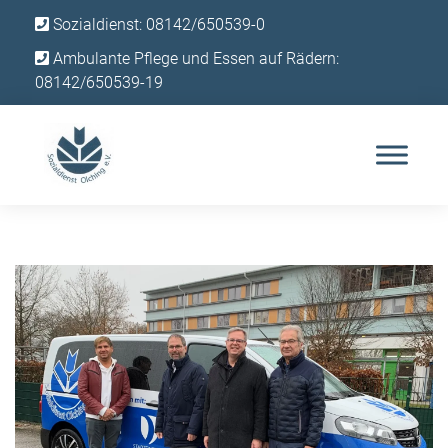
Sozialdienst: 08142/650539-0
Ambulante Pflege und Essen auf Rädern:
08142/650539-19