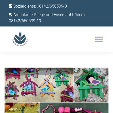
Sozialdienst: 08142/650539-0
Ambulante Pflege und Essen auf Rädern:
08142/650539-19