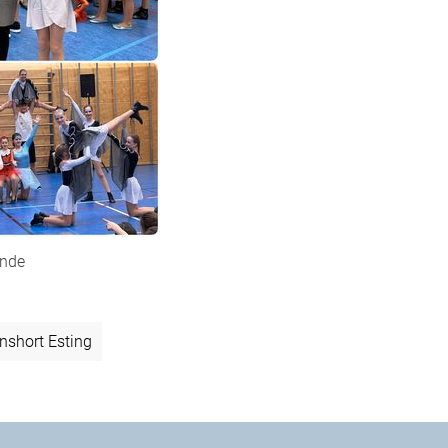
unde
nshort Esting