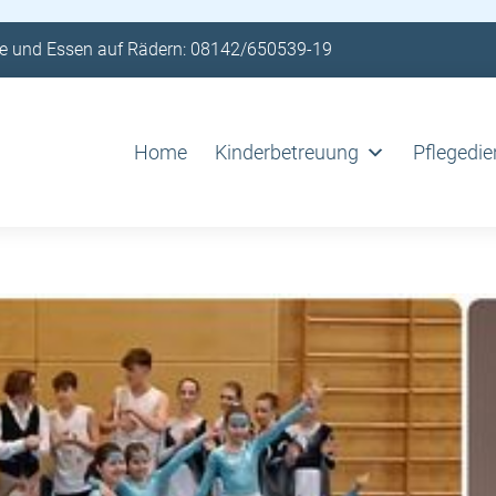
e und Essen auf Rädern: 08142/650539-19
Home
Kinderbetreuung
Pflegedie