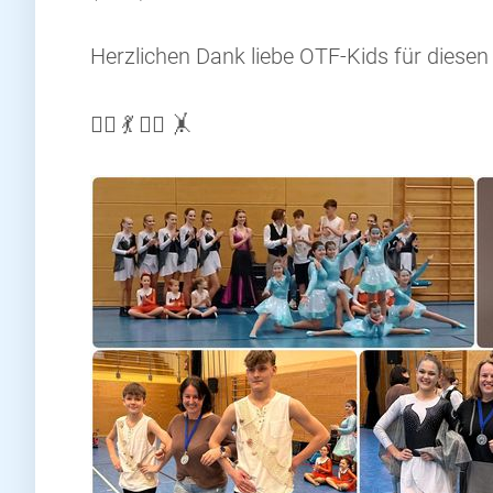
Herzlichen Dank liebe OTF-Kids für diesen 
👯‍♂️ 💃 👯‍♀️ 🤸