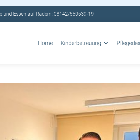
e und Essen auf Rädern: 08142/650539-19
Home
Kinderbetreuung
Pflegedie