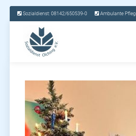
Sozialdienst: 08142/650539-0
Ambulante Pfleg