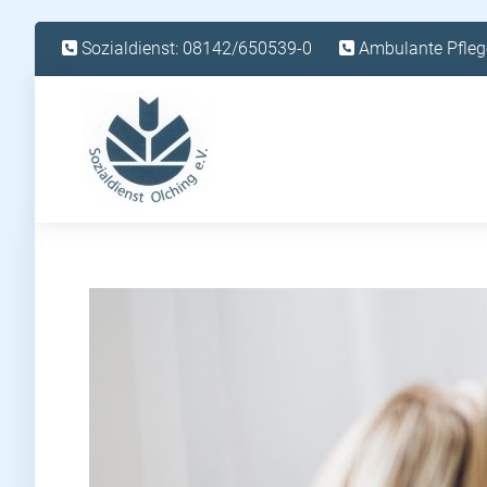
Sozialdienst: 08142/650539-0
Ambulante Pfleg