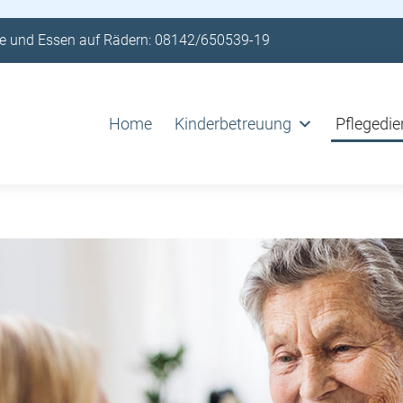
e und Essen auf Rädern: 08142/650539-19
Home
Kinderbetreuung
Pflegedie